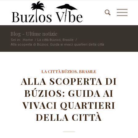
Blog - Ultime notizie
Sei in:
Home
/
La città Búzios, Brasile
/
Alla scoperta di Búzios: Guida ai vivaci quartieri della città
LA CITTÀ BÚZIOS, BRASILE
ALLA SCOPERTA DI
BÚZIOS: GUIDA AI
VIVACI QUARTIERI
DELLA CITTÀ