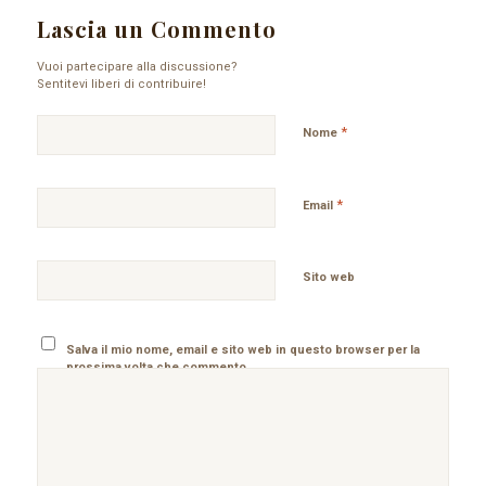
Lascia un Commento
Vuoi partecipare alla discussione?
Sentitevi liberi di contribuire!
*
Nome
*
Email
Sito web
Salva il mio nome, email e sito web in questo browser per la
prossima volta che commento.