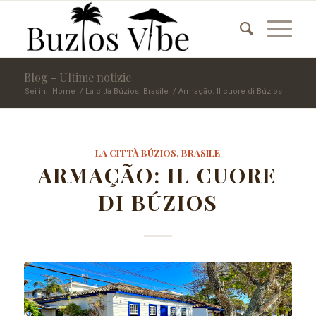
Blog - Ultime notizie
Sei in:
Home
/
La città Búzios, Brasile
/
Armação: Il cuore di Búzios
LA CITTÀ BÚZIOS, BRASILE
ARMAÇÃO: IL CUORE
DI BÚZIOS