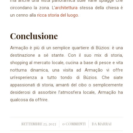
ma anche una vista panoramica sulle varie spiagge che
circondano la zona. L’
architettura
stessa della chiesa è
un cenno alla
ricca storia del luogo
.
Conclusione
Armação è più di un semplice quartiere di Búzios: è una
destinazione a sé stante. Con il suo mix di storia,
shopping al mercato locale, cucina a base di pesce e vita
notturna dinamica, una visita ad Armação vi offre
un’esperienza a tutto tondo di Búzios. Che siate
appassionati di storia, amanti del cibo o semplicemente
desiderosi di assorbire l’atmosfera locale, Armação ha
qualcosa da offrire.
SETTEMBRE 23, 2023
0 COMMENTI
DA
MARRAI
/
/