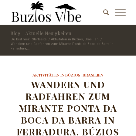
Blog - Aktuelle Neuigkeiten
Du bist hier:
Startseite
/
Aktivitäten in Búzios, Brasilien
/
Wandern und Radfahren zum Mirante Ponta da Boca da Barra in
Ferradura,...
AKTIVITÄTEN IN BÚZIOS, BRASILIEN
WANDERN UND
RADFAHREN ZUM
MIRANTE PONTA DA
BOCA DA BARRA IN
FERRADURA, BÚZIOS