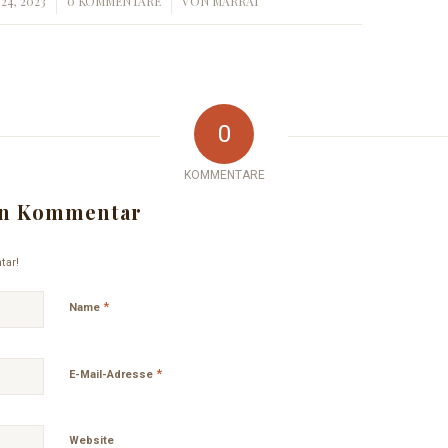
24, 2023
0 KOMMENTARE
VON
MARRAI
/
0
KOMMENTARE
nen Kommentar
tar!
*
Name
*
E-Mail-Adresse
Website