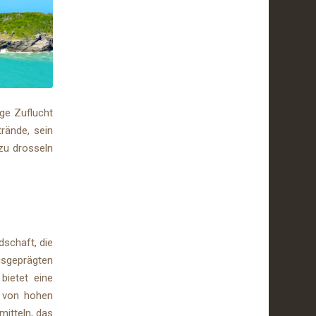
ige Zuflucht
rände, sein
 zu drosseln
dschaft, die
usgeprägten
bietet eine
t von hohen
mitteln, das