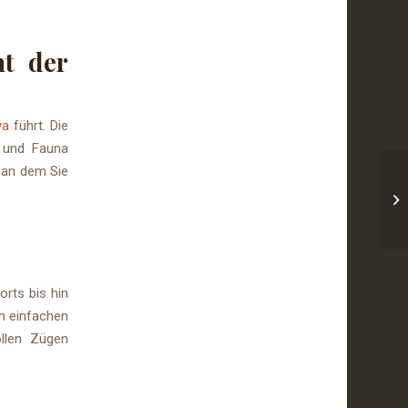
t der
va
führt. Die
a und Fauna
, an dem Sie
orts bis hin
en einfachen
llen Zügen