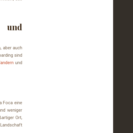
t und
, aber auch
oarding sind
andern
und
a Foca eine
 und weniger
artiger Ort,
 Landschaft