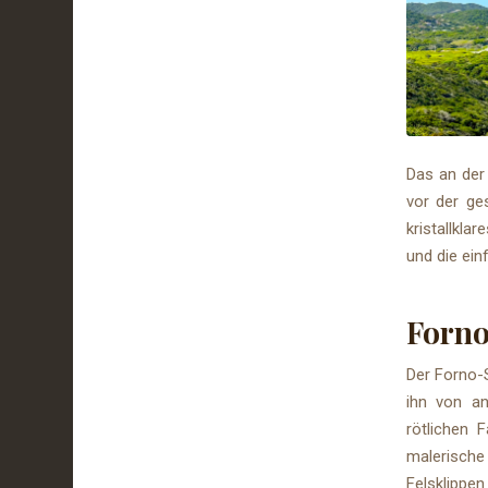
Das an der 
vor der ge
kristallkla
und die ei
Forno
Der Forno-S
ihn von an
rötlichen 
malerische
Felsklippen