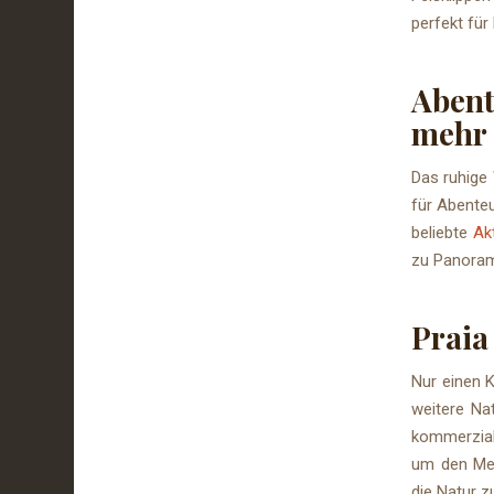
perfekt für
Aben
mehr
Das ruhige
für Abenteu
beliebte
Ak
zu Panoram
Praia
Nur einen 
weitere Nat
kommerziali
um den Men
die Natur z