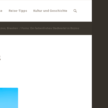
ke
Reise-Tipps
Kultur und Geschichte
zios, Brasilien
/
Forno: Ein farbenfrohes Stadtviertel in Búzios
S