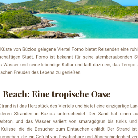
Küste von Búzios gelegene Viertel Forno bietet Reisenden eine ruh
schäftigen Stadt. Forno ist bekannt für seine atemberaubenden St
res Wasser und seine lebendige Kultur und lädt dazu ein, das Tempo
nfachen Freuden des Lebens zu genießen.
 Beach: Eine tropische Oase
trand ist das Herzstück des Viertels und bietet eine einzigartige Lan
deren Stränden in Búzios unterscheidet. Der Sand hat einen a
Farbton, und das Wasser variiert von smaragdgrün bis türkis und 
 Kulisse, die die Besucher zum Eintauchen einlädt. Der Strand is
 umgeben, die ein Gefühl von Privatsphäre und Abgeschiedenheit ver