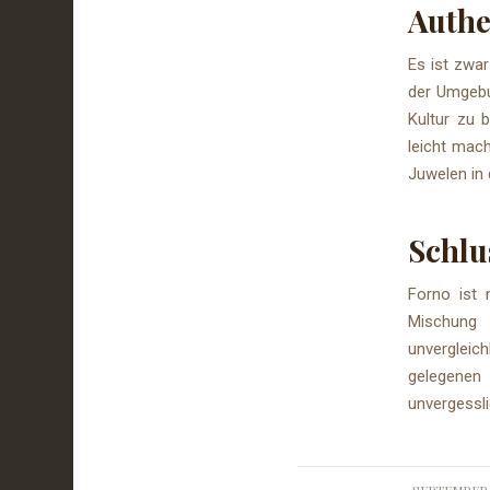
Authe
Es ist zwar
der Umgebun
Kultur zu 
leicht mac
Juwelen in
Schlu
Forno ist 
Mischung 
unvergleic
gelegenen
unvergessli