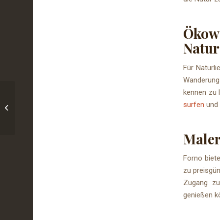
Ökow
Natur
Für Naturl
Wanderung 
kennen zu l
Armação: Das Herz von
surfen
und 
Búzios
Maler
Forno biete
zu preisgün
Zugang zu
genießen k