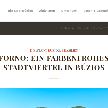
Die Stadt Búzios
Aktivitäten
Unterkunft
Essen & Geträn
Du bist hier:
Startseite
/
Die Stadt Bú
DIE STADT BÚZIOS, BRASILIEN
FORNO: EIN FARBENFROHE
STADTVIERTEL IN BÚZIOS