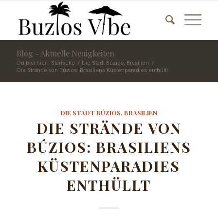
Blog - Aktuelle Neuigkeiten
Du bist hier:
Startseite
/
Die Stadt Búzios, Brasilien
/
Die Strände von Búzios: Brasiliens Küstenparadies enthüllt
DIE STADT BÚZIOS, BRASILIEN
DIE STRÄNDE VON
BÚZIOS: BRASILIENS
KÜSTENPARADIES
ENTHÜLLT